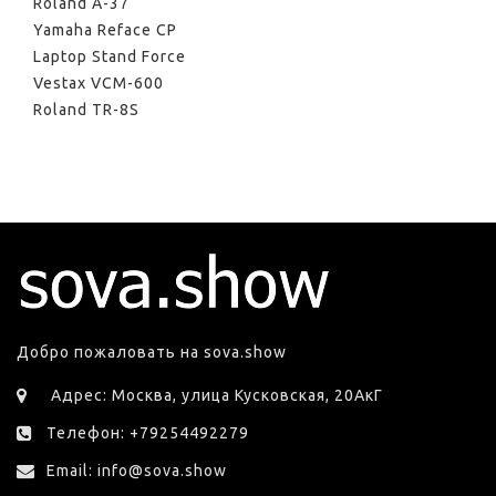
Roland A-37
Yamaha Reface CP
Laptop Stand Force
Vestax VCM-600
Roland TR-8S
Добро пожаловать на sova.show
Адрес: Москва, улица Кусковская, 20АкГ
Телефон: +79254492279
Email: info@sova.show