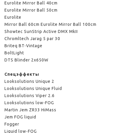
Eurolite Mirror Ball 40cm
Eurolite Mirror Ball 50cm
Eurolite
Mirror Ball 60cm
Eurolite Mirror Ball 100cm
Showtec SunStrip Active DMX MkII
Chromltech Jarag 5 par 30
Briteq BT-Vintage
BoltLight
DTS Blinder 2x650W
Спецэффекты
Looksolutions Unique 2
Looksolutions Unique Fluid
Looksolutions Viper 2.6
Looksolutions low-FOG
Martin Jem ZR33 HiMass
Jem FOG liquid
Fogger
Liguid low-FOG