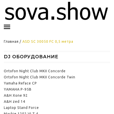
Главная
/
ASD SС 30050 FC 0,5 метра
DJ ОБОРУДОВАНИЕ
Ortofon Night Club MKII Concorde
Ortofon Night Club MKII Concorde Twin
Yamaha Reface CP
YAMAHA P-95B
A&H Xone 92
A&H zed 14
Laptop Stand Force
Mackie 1202 VLZ 4