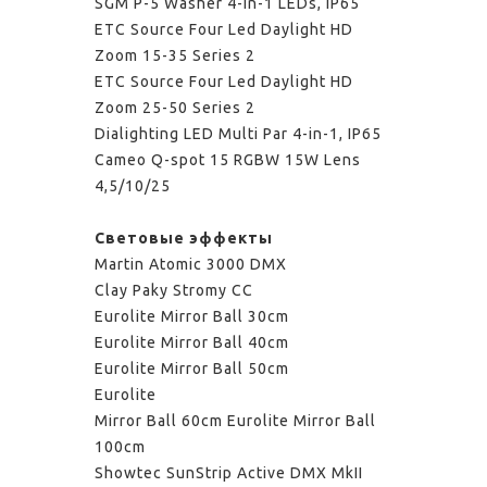
SGM P-5 Washer 4-in-1 LEDs, IP65
ETC Source Four Led Daylight HD
Zoom 15-35 Series 2
ETC Source Four Led Daylight HD
Zoom 25-50 Series 2
Dialighting LED Multi Par 4-in-1, IP65
Cameo Q-spot 15 RGBW 15W Lens
4,5/10/25
Световые эффекты
Martin Atomic 3000 DMX
Clay Paky Stromy CC
Eurolite Mirror Ball 30cm
Eurolite Mirror Ball 40cm
Eurolite Mirror Ball 50cm
Eurolite
Mirror Ball 60cm
Eurolite Mirror Ball
100cm
Showtec SunStrip Active DMX MkII