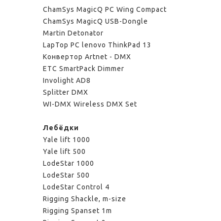
ChamSys MagicQ PC Wing Compact
ChamSys MagicQ USB-Dongle
Martin Detonator
LapTop PC lenovo ThinkPad 13
Конвертор Artnet - DMX
ETC SmartPack Dimmer
Involight AD8
Splitter DMX
WI-DMX Wireless DMX Set
Лебёдки
Yale lift 1000
Yale lift 500
LodeStar 1000
LodeStar 500
LodeStar Control 4
Rigging Shackle, m-size
Rigging Spanset 1m