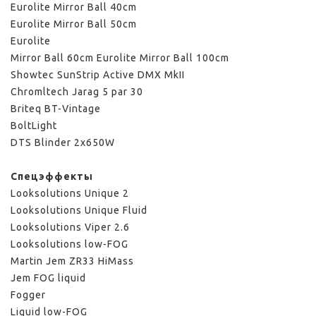
Eurolite Mirror Ball 40cm
Eurolite Mirror Ball 50cm
Eurolite
Mirror Ball 60cm
Eurolite Mirror Ball 100cm
Showtec SunStrip Active DMX MkII
Chromltech Jarag 5 par 30
Briteq BT-Vintage
BoltLight
DTS Blinder 2x650W
Спецэффекты
Looksolutions Unique 2
Looksolutions Unique Fluid
Looksolutions Viper 2.6
Looksolutions low-FOG
Martin Jem ZR33 HiMass
Jem FOG liquid
Fogger
Liguid low-FOG