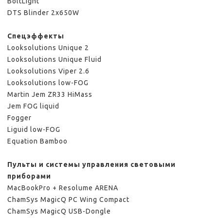
BoltLight
DTS Blinder 2x650W
Спецэффекты
Looksolutions Unique 2
Looksolutions Unique Fluid
Looksolutions Viper 2.6
Looksolutions low-FOG
Martin Jem ZR33 HiMass
Jem FOG liquid
Fogger
Liguid low-FOG
Equation Bamboo
Пульты и системы управления световыми
приборами
MacBookPro + Resolume ARENA
ChamSys MagicQ PC Wing Compact
ChamSys MagicQ USB-Dongle