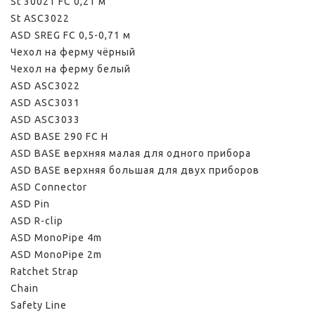
St 30021 FC 0,21 м
St ASС3022
ASD SREG FC 0,5-0,71 м
Чехол на ферму чёрный
Чехол на ферму белый
ASD ASС3022
ASD ASC3031
ASD ASC3033
ASD BASE 290 FC H
ASD BASE верхняя малая для одного прибора
ASD BASE верхняя большая для двух приборов
ASD Connector
ASD Pin
ASD R-clip
ASD MonoPipe 4m
ASD MonoPipe 2m
Ratchet Strap
Chain
Safety Line